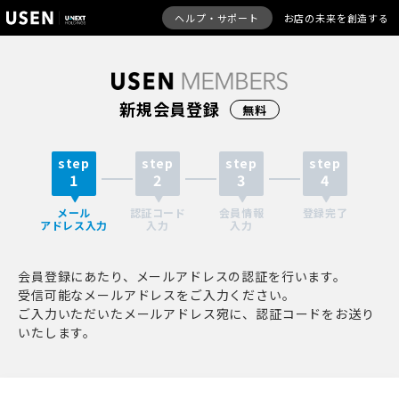
ヘルプ・サポート
お店の未来を創造する
新規会員登録
無料
step
step
step
step
1
2
3
4
メール

認証コード

会員情報

登録完了
アドレス入力
入力
入力
会員登録にあたり、メールアドレスの認証を行います。
受信可能なメールアドレスをご入力ください。
ご入力いただいたメールアドレス宛に、認証コードをお送り
いたします。